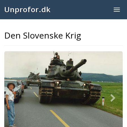
Unprofor.dk
Togg
navig
Den Slovenske Krig
Previous
Next