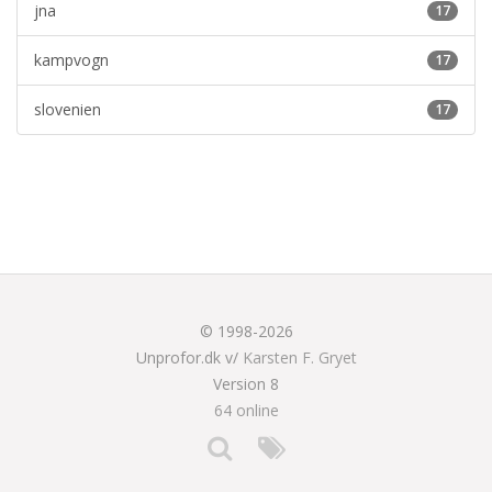
jna
17
kampvogn
17
slovenien
17
© 1998-2026
Unprofor.dk v/
Karsten F. Gryet
Version 8
64 online