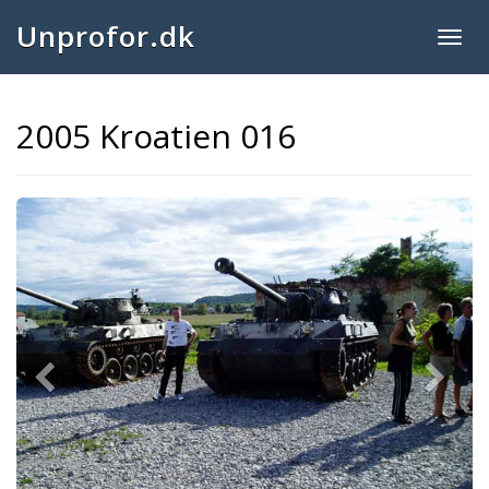
Unprofor.dk
Togg
navig
2005 Kroatien 016
Previous
Next