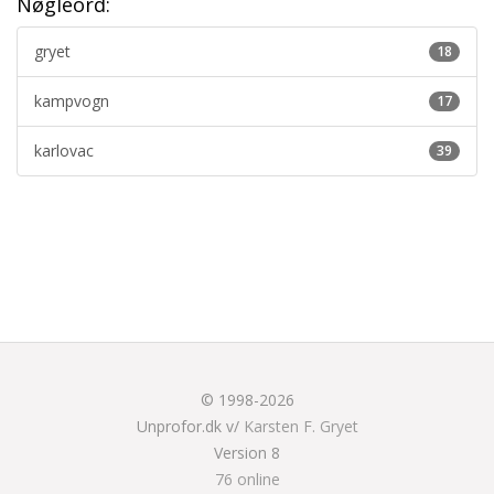
Nøgleord:
gryet
18
kampvogn
17
karlovac
39
© 1998-2026
Unprofor.dk v/
Karsten F. Gryet
Version 8
76 online