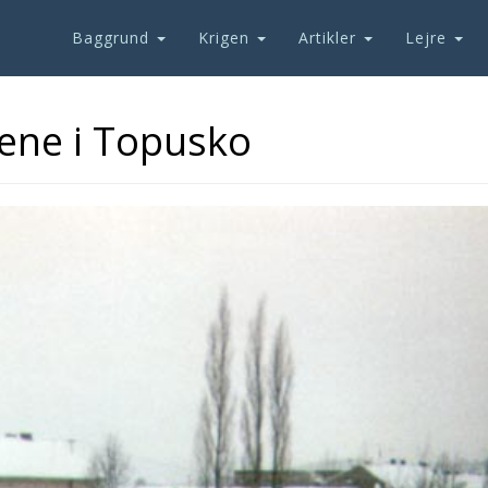
Baggrund
Krigen
Artikler
Lejre
ene i Topusko