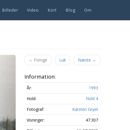
Billeder
Video
Kort
Blog
Om
Next
←
Forrige
Luk
Næste
→
Information:
År:
1993
Hold:
Hold 4
Fotograf:
Karsten Gryet
Visninger:
47.307