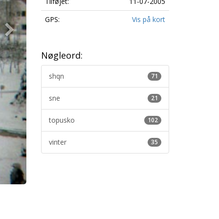
Tilføjet:
11-07-2005
GPS:
Vis på kort
Nøgleord:
shqn
71
sne
21
topusko
102
vinter
35