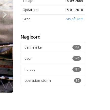
Tilføjet:
18-09-2005
Opdateret:
15-01-2018
GPS:
Vis på kort
Nøgleord:
dannevirke
133
dvor
146
hq-coy
134
operation-storm
36