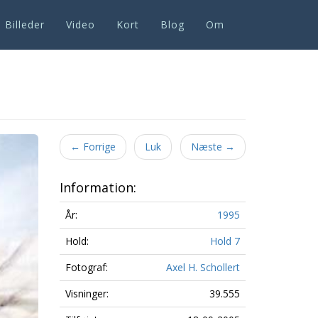
Billeder
Video
Kort
Blog
Om
Next
←
Forrige
Luk
Næste
→
Information:
År:
1995
Hold:
Hold 7
Fotograf:
Axel H. Schollert
Visninger:
39.555