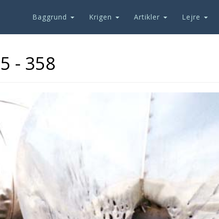
Baggrund
Krigen
Artikler
Lejre
5 - 358