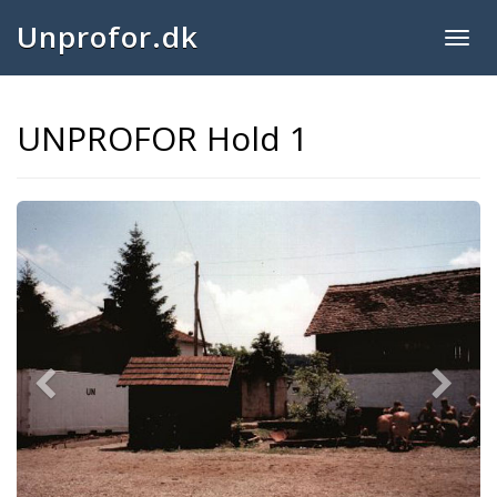
Unprofor.dk
Togg
navig
UNPROFOR Hold 1
Previous
Next