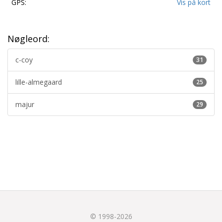
GPS:
Vis på kort
Nøgleord:
c-coy
31
lille-almegaard
25
majur
29
© 1998-2026