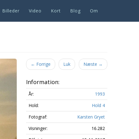
Billeder
Video
Kort
Blog
Om
Next
←
Forrige
Luk
Næste
→
Information:
År:
1993
Hold:
Hold 4
Fotograf:
Karsten Gryet
Visninger:
16.282