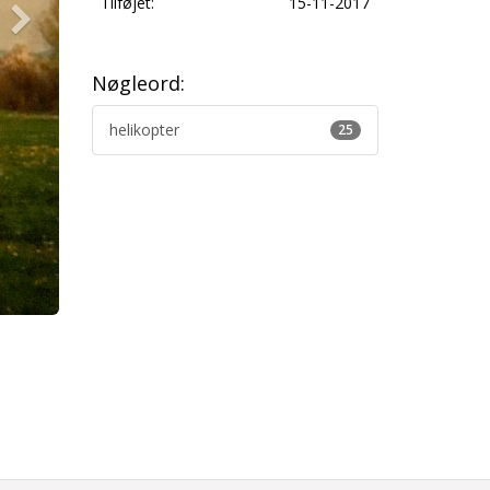
Tilføjet:
15-11-2017
Nøgleord:
helikopter
25