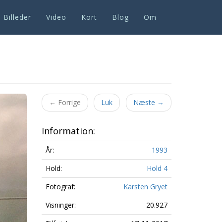
Billeder
Video
Kort
Blog
Om
Next
←
Forrige
Luk
Næste
→
Information:
År:
1993
Hold:
Hold 4
Fotograf:
Karsten Gryet
Visninger:
20.927