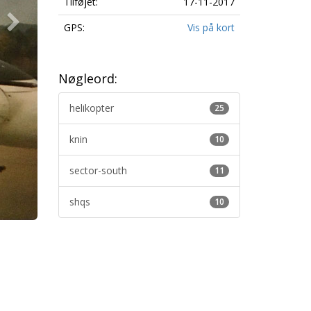
Tilføjet:
17-11-2017
GPS:
Vis på kort
Nøgleord:
helikopter
25
knin
10
sector-south
11
shqs
10