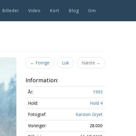
Billeder
Video
Kort
Blog
Om
←
Forrige
Luk
Næste
→
Information:
År:
1993
Hold:
Hold 4
Fotograf:
Karsten Gryet
Visninger:
28.000