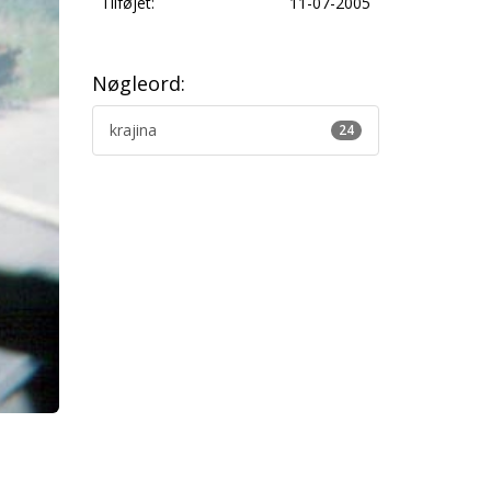
Tilføjet:
11-07-2005
Nøgleord:
krajina
24