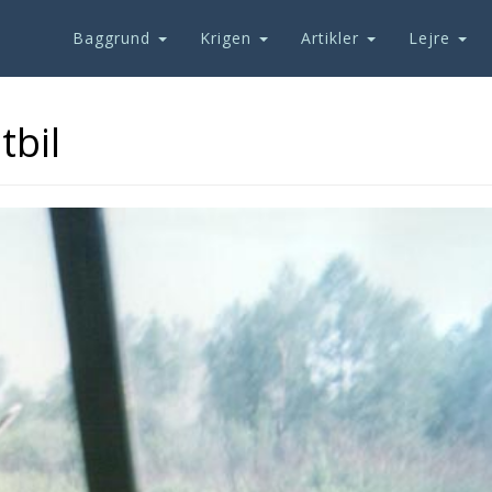
Baggrund
Krigen
Artikler
Lejre
tbil