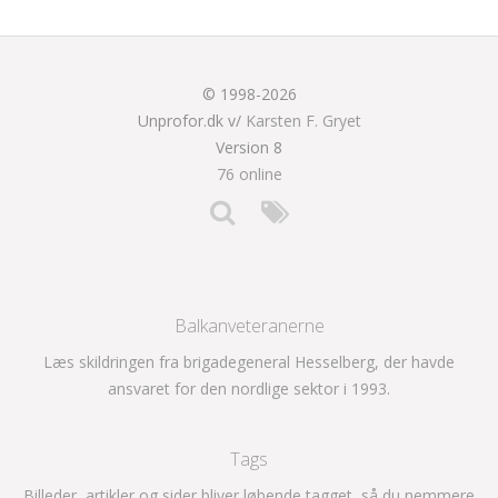
© 1998-2026
Unprofor.dk v/
Karsten F. Gryet
Version 8
76 online
Balkanveteranerne
Læs skildringen fra brigadegeneral Hesselberg, der havde
ansvaret for den nordlige sektor i 1993.
Tags
Billeder, artikler og sider bliver løbende tagget, så du nemmere