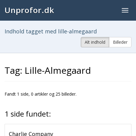
Unprofor.dk
Togg
navig
Indhold tagget med lille-almegaard
Alt indhold
Billeder
Tag: Lille-Almegaard
Fandt 1 side, 0 artikler og 25 billeder.
1 side fundet:
Charlie Company