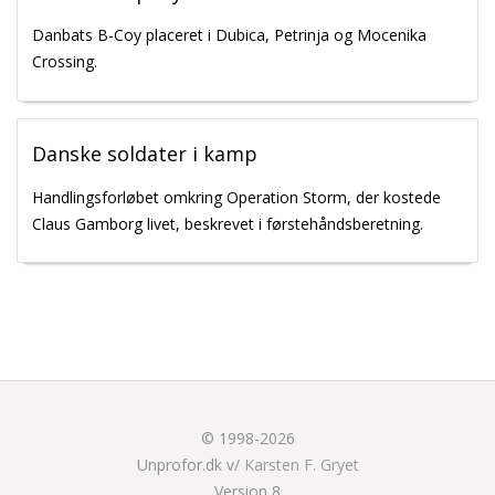
Danbats B-Coy placeret i Dubica, Petrinja og Mocenika
Crossing.
Danske soldater i kamp
Handlingsforløbet omkring Operation Storm, der kostede
Claus Gamborg livet, beskrevet i førstehåndsberetning.
© 1998-2026
Unprofor.dk v/
Karsten F. Gryet
Version 8