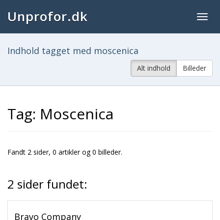
Unprofor.dk
Togg
navig
Indhold tagget med moscenica
Alt indhold
Billeder
Tag: Moscenica
Fandt 2 sider, 0 artikler og 0 billeder.
2 sider fundet:
Bravo Company