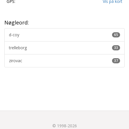
GPS:
Vis på kort
Nøgleord:
d-coy
65
trelleborg
33
zirovac
37
© 1998-2026