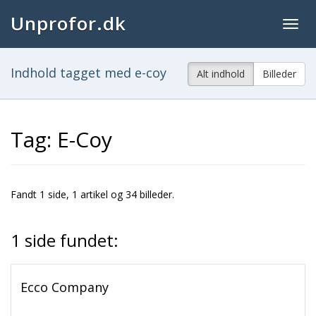
Unprofor.dk
Togg
navig
Indhold tagget med e-coy
Alt indhold
Billeder
Tag: E-Coy
Fandt 1 side, 1 artikel og 34 billeder.
1 side fundet:
Ecco Company