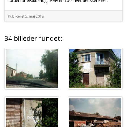
fordel for evakuering i PMV'er. Læs hver der skete her.
Publiceret 5. maj 2018
34 billeder fundet: