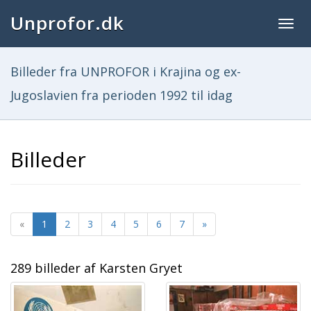
Unprofor.dk
Togg
navig
Billeder fra UNPROFOR i Krajina og ex-
Jugoslavien fra perioden 1992 til idag
Billeder
«
1
2
3
4
5
6
7
»
289 billeder af Karsten Gryet