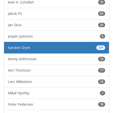
Axel H. Schollert
75
Jakob Pii
60
Jan Skov
20
Jesper Justesen
5
Karsten Gryet
289
Kenny Anthonsen
13
Kim Thomsen
17
Lars Mikkelsen
18
Mikal Hjortby
7
Peter Pedersen
18