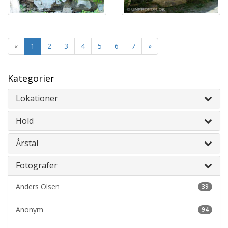
«
1
2
3
4
5
6
7
»
Kategorier
Lokationer
Hold
Årstal
Fotografer
Anders Olsen
39
Anonym
94