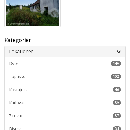
Kategorier
Lokationer
Dvor
146
Topusko
102
Kostajnica
46
Karlovac
39
Zirovac
37
Divusa
34