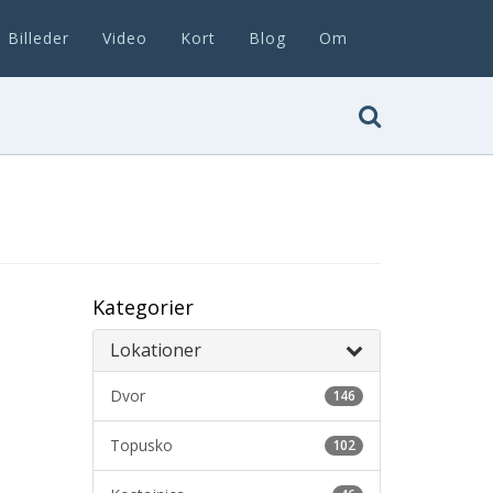
Billeder
Video
Kort
Blog
Om
Kategorier
Lokationer
Dvor
146
Topusko
102