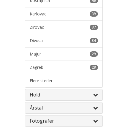
Kostajnica
46
Karlovac
39
Zirovac
37
Divusa
34
Majur
29
Zagreb
28
Flere steder...
Hold
Årstal
Fotografer